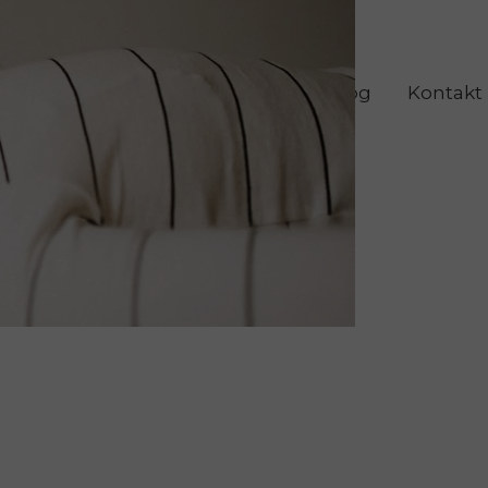
aty
Coaching
Mentoring
Blog
Kontakt
ozwój Kobiet Dojrzałych