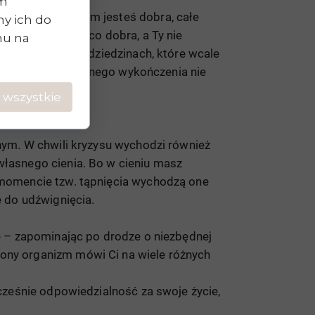
im
ię na tym, w czym jesteś dobra, całe
y ich do
steś wystarczająco dobra, a Ty nie
chu na
ynione postępy w dziedzinach, które wcale
adziły Cię do skrajnego wykończenia nie
 wszystkie
wnym. W chwili kryzysu wychodzi również
własnego cienia.
Bo w cieniu masz
w momencie tzw. tąpnięcia wychodzą one
e do udźwignięcia.
ie – zapominając po drodze o niezbędnej
zony organizm mówi Ci na wiele różnych
ocześnie odpowiedzialność za swoje życie,