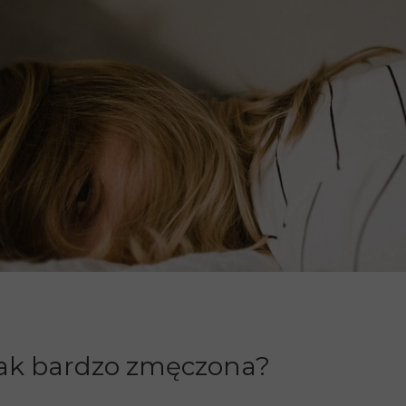
Strona główna
O mnie
Warszt
Coaching Mentoring R
 tak bardzo zmęczona?