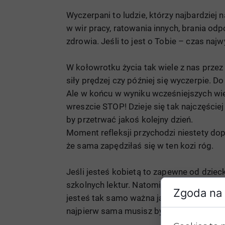
Wyczerpani to ludzie, którzy najbardziej
w wir pracy, ratowania innych, brania od
zdrowia. Jeśli to jest o Tobie – czas naj
W kołowrotku życia tak wiele z nas przez 
siły prędzej czy później się wyczerpie. 
Ale w końcu w wyniku wcześniejszych wi
wreszcie STOP! Dzieje się tak najczęście
by przetrwać jakoś kolejny dzień.
Moment refleksji przychodzi niestety dopi
że sama zapędziłaś się w ten kozi róg.
Jeśli jesteś kobietą to zapewne od dziec
szkolnych lektur. Natomiast nikt nie mówi
Zgoda na 
jesteś tak samo ważna jak inni, a może n
najpierw sama musisz być w dobrej form