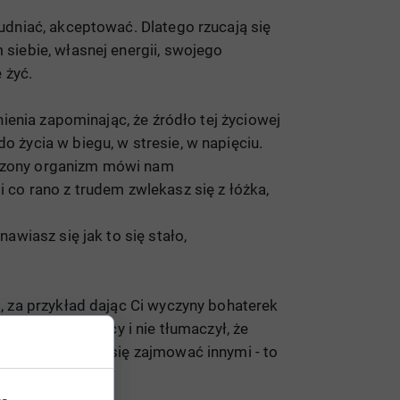
rudniać, akceptować. Dlatego rzucają się
 siebie, własnej energii, swojego
 żyć.
nienia zapominając, że źródło tej życiowej
o życia w biegu, w stresie, w napięciu.
ęczony organizm mówi nam
i co rano z trudem zwlekasz się z łóżka,
awiasz się jak to się stało,
i, za przykład dając Ci wyczyny bohaterek
 uczył samopomocy i nie tłumaczył, że
 a jeśli chcesz się zajmować innymi - to