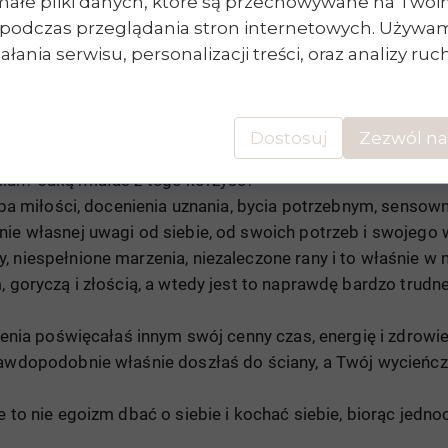
małe pliki danych, które są przechowywane na Two
a wyłapywanie i wytykanie nam błędów – zamiast skupiać s
podczas przeglądania stron internetowych. Używam
h oczekiwań, tylko po to, aby ktoś z zewnątrz uznał, że je
łania serwisu, personalizacji treści, oraz analizy ru
ania innych, od tego, żeby być zauważoną i docenioną za cz
ie, po co przez lata być może robiłaś rzeczy, które doprow
 gry.
Dostosuj
Zezwól na
ian? Jaką miałaś z tego korzyść?
zeba miłości, docenienia uznania, bycia potrzebnym, senso
nie własnej uwagi od siebie, od swoich potrzeb i swojego 
, niespełnione marzenia, niezaleczone rany i to właśnie 
, goryczą i złością, a wtedy jest to naprawdę bardzo trudn
nienia poświęcałaś innym swój cenny czas, energię i zdrow
rawdopodobnie właśnie doszłaś do ściany, a Twój wycieńc
e to nie egoizm dbać o siebie i kochać siebie, biorąc jedn