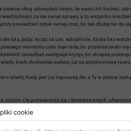
 na świecie chcą udowodnić innym, że warto ich kochać, zat
powiedzialności za nie swoje sprawy, a to wszystko kosztem
wyższy powiedzieć sobie samej stop, bo tak dłużej nie da się
całe lata, jadąc wciąż na tzw. autopilocie, działa bez wytch
Do pewnego momentu ciało daje radę, bo przystosowało się d
eloletnich zaniedbań następuje kryzys, bo skrajnie przem
j wtedy, kiedy dosłownie padasz już na przysłowiową twarz 
ero wtedy, kiedy jest już naprawdę źle, a Ty w panice zastan
ka uczono Cię poświęcania się, ratowania innych, ofiarnośc
ł Ci czy to w domu, czy to na lekcji, o miłości własnej, nie
pliki cookie
awet ważniejsza, bo spędzasz sama ze sobą najwięcej czasu,
ie.