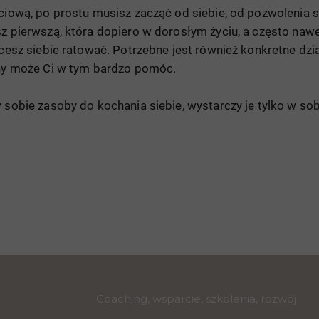
yciową, po prostu musisz zacząć od siebie, od pozwolenia 
z pierwszą, która dopiero w dorosłym życiu, a często naw
hcesz siebie ratować. Potrzebne jest również konkretne dzi
zny może Ci w tym bardzo pomóc.
 sobie zasoby do kochania siebie, wystarczy je tylko w sobi
Coaching, wsparcie, szkolenia, rozwój