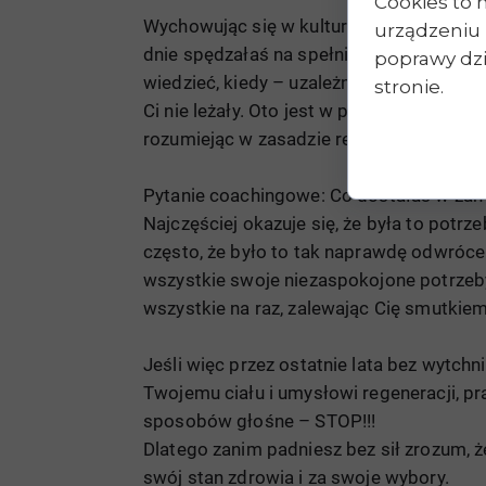
Cookies to 
Wychowując się w kulturze nastawionej n
urządzeniu 
dnie spędzałaś na spełnianiu wygórowanyc
poprawy dzia
wiedzieć, kiedy – uzależniłaś się od uzn
stronie.
Ci nie leżały. Oto jest w punkt rozpoznan
rozumiejąc w zasadzie reguł tej nierównej
Pytanie coachingowe: Co dostałaś w zam
Najczęściej okazuje się, że była to potr
często, że było to tak naprawdę odwróce
wszystkie swoje niezaspokojone potrzeby
wszystkie na raz, zalewając Cię smutkiem
Jeśli więc przez ostatnie lata bez wytch
Twojemu ciału i umysłowi regeneracji, p
sposobów głośne – STOP!!!
Dlatego zanim padniesz bez sił zrozum, ż
swój stan zdrowia i za swoje wybory.